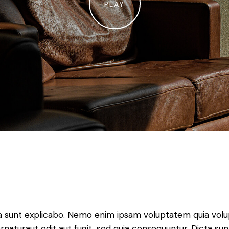
PLAY
a sunt explicabo. Nemo enim ipsam voluptatem quia volup
rnaturaut odit aut fugit, sed quia consequuntur. Dicta sun