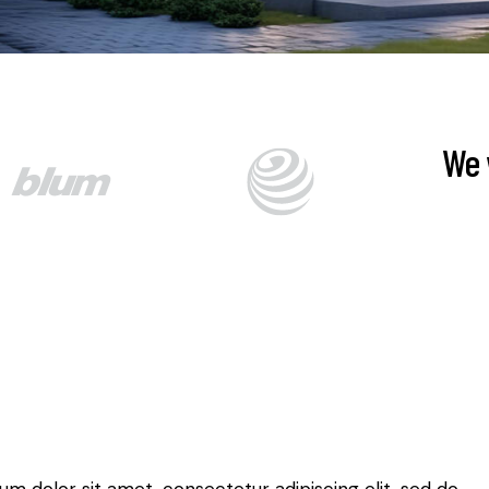
We 
m dolor sit amet, consectetur adipiscing elit, sed do