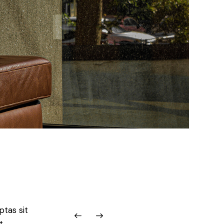
tas sit
t