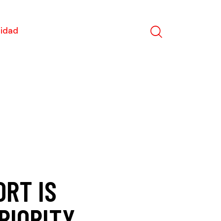
lidad
RT IS
RIORITY