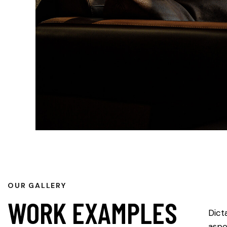
OUR GALLERY
WORK EXAMPLES
Dict
aspe