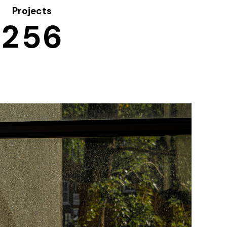
Projects
2
5
6