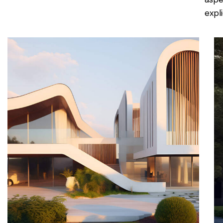
expl
Glazed terrace
Architecture