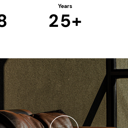
Years
8
2
5
+