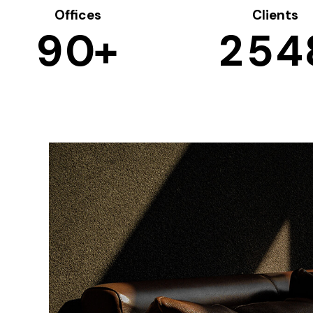
Offices
Clients
9
0
+
2
5
4