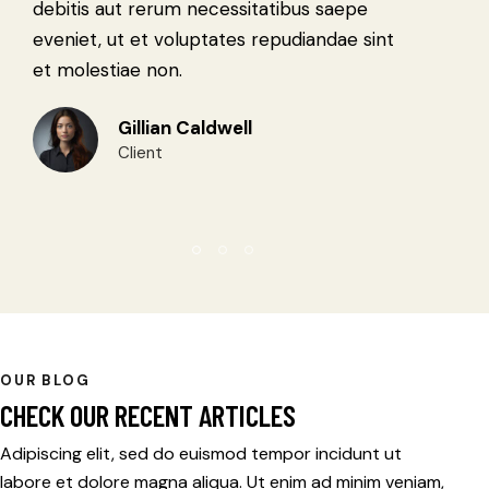
rum necessitatibus saepe
voluptas sit asper
 voluptates repudiandae sint
sed quia consequ
on.
qui ratione volupt
an Caldwell
Philipp
t
Expert
OUR BLOG
CHECK OUR RECENT ARTICLES
Adipiscing elit, sed do euismod tempor incidunt ut
labore et dolore magna aliqua. Ut enim ad minim veniam,